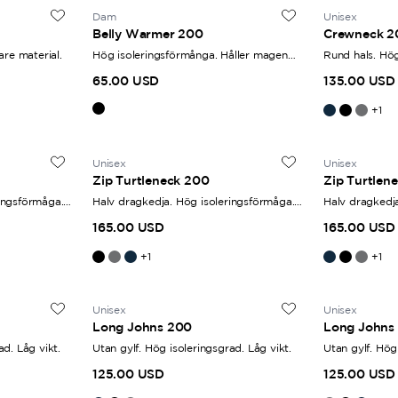
 har en unisex-skärning kan de upplevas som något stora i storlek
Dam
Unisex
Belly Warmer 200
Crewneck 2
eras därför att konsultera storleksguiden för att säkerställa rätt
are material.
Hög isoleringsförmånga. Håller magen
Rund hals. Hög
varm.
65.00 USD
135.00 USD
+
1
Unisex
Unisex
Zip Turtleneck 200
Zip Turtlen
ingsförmåga.
Halv dragkedja. Hög isoleringsförmåga.
Halv dragkedja
Låg vikt.
Låg vikt.
165.00 USD
165.00 USD
+
1
+
1
Unisex
Unisex
Long Johns 200
Long Johns
ad. Låg vikt.
Utan gylf. Hög isoleringsgrad. Låg vikt.
Utan gylf. Hög 
125.00 USD
125.00 USD