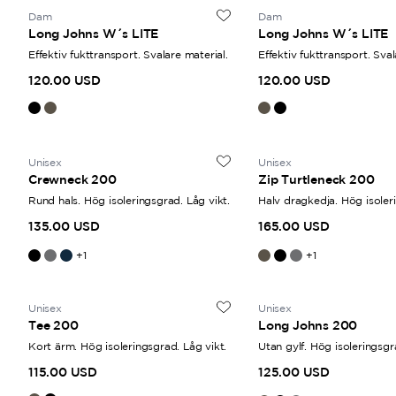
Dam
Dam
Eftersom plaggen
Long Johns W´s LITE
Long Johns W´s LITE
rekommend
Effektiv fukttransport. Svalare material.
Effektiv fukttransport. Sval
120.00 USD
120.00 USD
Unisex
Unisex
Crewneck 200
Zip Turtleneck 200
Rund hals. Hög isoleringsgrad. Låg vikt.
Halv dragkedja. Hög isoler
Låg vikt.
135.00 USD
165.00 USD
+
1
+
1
Unisex
Unisex
Tee 200
Long Johns 200
Kort ärm. Hög isoleringsgrad. Låg vikt.
Utan gylf. Hög isoleringsgr
115.00 USD
125.00 USD