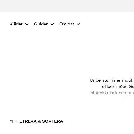
Hoppa till huvudinnehåll
Kläder
Guider
Om oss
Underställ i merinoul
olika miljöer. G
blodcirkulationen ut t
från h
Sortimentet består a
täcker ländryggen ord
FILTRERA & SORTERA
lämpar sig väl för v