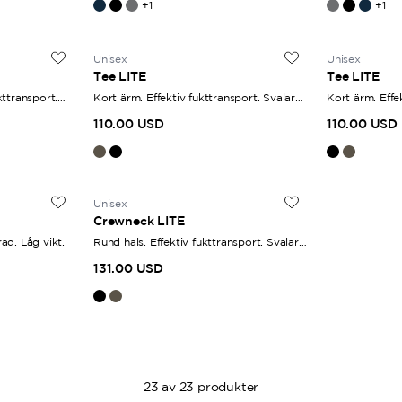
+
1
+
1
Unisex
Unisex
Tee LITE
Tee LITE
kttransport.
Kort ärm. Effektiv fukttransport. Svalare
Kort ärm. Effe
material.
material.
110.00 USD
110.00 USD
Unisex
Crewneck LITE
ad. Låg vikt.
Rund hals. Effektiv fukttransport. Svalare
material.
131.00 USD
23
av
23
produkter