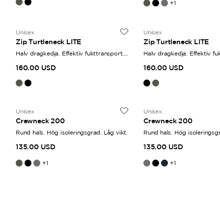
+
1
Unisex
Unisex
Zip Turtleneck LITE
Zip Turtleneck LITE
Halv dragkedja. Effektiv fukttransport.
Halv dragkedja. Effektiv fu
Svalare material.
Svalare material.
160.00 USD
160.00 USD
Unisex
Unisex
Crewneck 200
Crewneck 200
Rund hals. Hög isoleringsgrad. Låg vikt.
Rund hals. Hög isoleringsgr
135.00 USD
135.00 USD
+
1
+
1