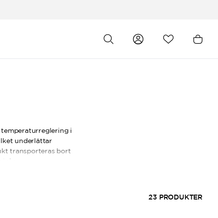
 temperaturreglering i
ilket underlättar
fukt transporteras bort
nivåer.
 en generös längd som
en tunnare LITE-serien
23
PRODUKTER
ring när temperaturen