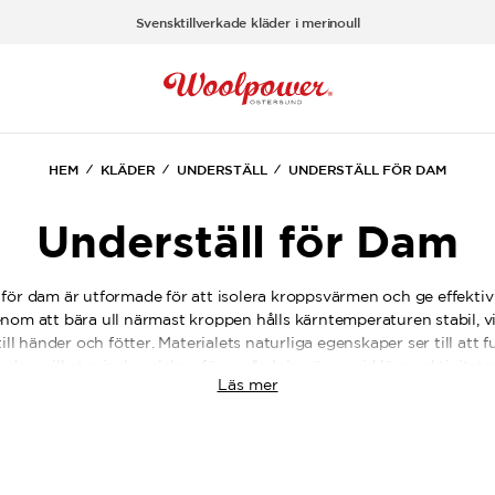
Svensktillverkade kläder i merinoull
HEM
KLÄDER
UNDERSTÄLL
UNDERSTÄLL FÖR DAM
Underställ för Dam
l för dam är utformade för att isolera kroppsvärmen och ge effektiv
enom att bära ull närmast kroppen hålls kärntemperaturen stabil, v
ill händer och fötter. Materialets naturliga egenskaper ser till att 
uden, vilket minskar risken för nedkylning även vid lägre aktivitets
Läs mer
v högfunktionella modeller i unisex-passform. Konstruktionen ger
entligt och en passform som ger rörelsefrihet utan att strama. D
ardag och träning, medan Ullfrotté Original 200 ger förstärkt isole
sjunker.