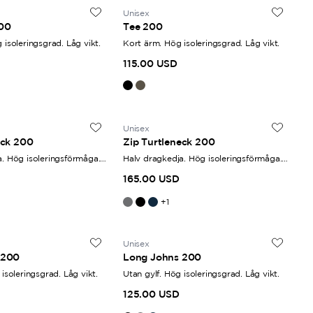
en för damer. Det
Unisex
00
Tee 200
 passform.
 isoleringsgrad. Låg vikt.
Kort ärm. Hög isoleringsgrad. Låg vikt.
115.00 USD
Unisex
eck 200
Zip Turtleneck 200
. Hög isoleringsförmåga.
Halv dragkedja. Hög isoleringsförmåga.
Låg vikt.
165.00 USD
+
1
Unisex
 200
Long Johns 200
isoleringsgrad. Låg vikt.
Utan gylf. Hög isoleringsgrad. Låg vikt.
125.00 USD