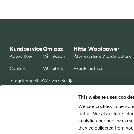
Kundservice
Om oss
Hitta Woolpower
Köpevillkor
Vår filosofi
Återförsäljare & Distributörer
Cookies
Vår fabrik
Fabriksbutiker
Integritetspolicy
Vår värdekedja
FAQ
Kontakta oss
This website uses cookie
Storleksguide
Jobba med oss
We use cookies to personal
traffic. We also share info
analytics partners who may
they’ve collected from your