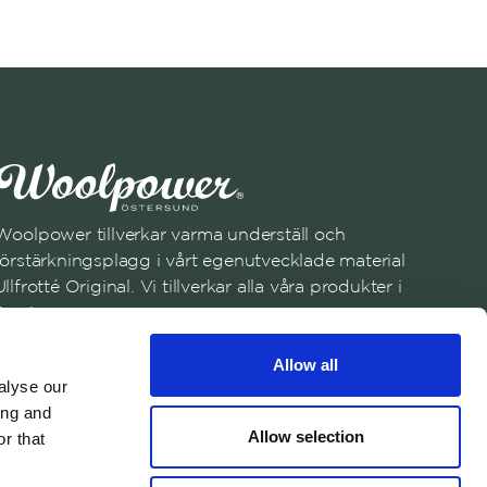
Woolpower tillverkar varma underställ och
förstärkningsplagg i vårt egenutvecklade material
Ullfrotté Original. Vi tillverkar alla våra produkter i
Sverige.
Anmäl dig till vårt nyhetsbrev
Allow all
Registrera dig
alyse our
ing and
Genom att anmäla dig till vårt nyhetsbrev samtycker du till vår
Allow selection
r that
Integritetspolicy
English
Austria
Swedish
United States