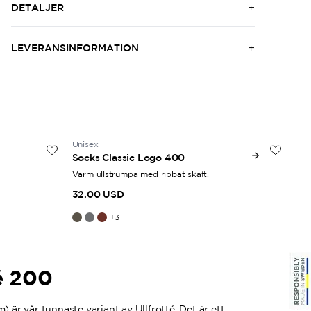
DETALJER
LEVERANSINFORMATION
Unisex
Uni
Socks Classic Logo 400
Te
Varm ullstrumpa med ribbat skaft.
Kor
32.00 USD
11
+
3
é 200
) är vår tunnaste variant av Ullfrotté. Det är ett