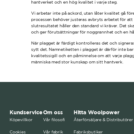
hantverket och en hög kvalitet i varje steg.
Vi arbetar inte på ackord, utan låter kvalitet gå fö
processen behöver justeras avbryts arbetet för att 
slutresultatet håller den standard vi kräver. Det sk
och ger förutsättningar för noggrannhet och en hål
När plagget är färdigt kontrolleras det och signe
sytt det. Namnetiketten i plagget är därför inte bara
kvalitetssigill och en påminnelse om att varje plagg 
människa med stor kunskap om sitt hantverk.
Kundservice
Om oss
Hitta Woolpower
Köpevillkor
Vår filosofi
Återförsäljare & Distributörer
Cookies
Vår fabrik
Fabriksbutiker