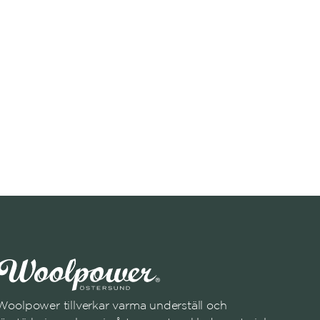
Woolpower tillverkar varma underställ och