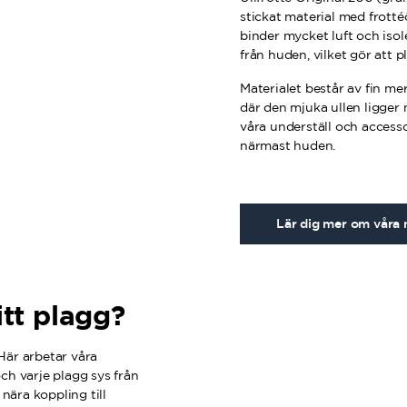
stickat material med frotté
binder mycket luft och isol
från huden, vilket gör att p
Materialet består av fin me
där den mjuka ullen ligger 
våra underställ och accesso
närmast huden.
Lär dig mer om våra 
tt plagg?
 Här arbetar våra
ch varje plagg sys från
nära koppling till