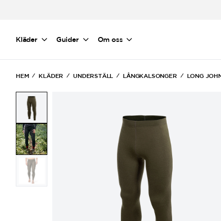
Hoppa till huvudinnehåll
Kläder
Guider
Om oss
HEM
KLÄDER
UNDERSTÄLL
LÅNGKALSONGER
LONG JOH
(Current)
(Current)