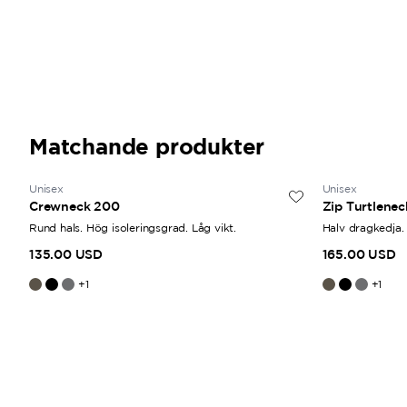
Matchande produkter
Unisex
Unisex
Crewneck 200
Zip Turtlene
Rund hals. Hög isoleringsgrad. Låg vikt.
Halv dragkedja. 
135.00 USD
165.00 USD
+
1
+
1