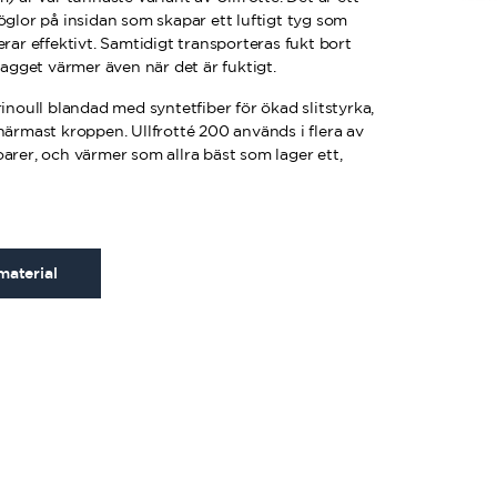
öglor på insidan som skapar ett luftigt tyg som
erar effektivt. Samtidigt transporteras fukt bort
lagget värmer även när det är fuktigt.
rinoull blandad med syntetfiber för ökad slitstyrka,
närmast kroppen. Ullfrotté 200 används i flera av
arer, och värmer som allra bäst som lager ett,
material