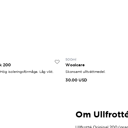
500ml
ck 200
Woolcare
Hög isoleringsförmåga. Låg vikt.
Skonsamt ulltvättmedel.
30.00 USD
Om Ullfrott
Ullfrotté Original 200 (gram