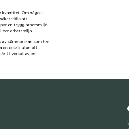
re kvantitet. Om något i
säkerställa att
apar en trygg arbetsmiljö
lbar arbetsmiljö.
ras av sömmerskan som har
 en detalj, utan ett
är tillverkat av en