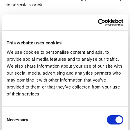
sin normala storlek.
Ca vikt för ett plagg i storlek M:
250 g
BESKRIVNING
This website uses cookies
We use cookies to personalise content and ads, to
DETALJER
provide social media features and to analyse our traffic.
We also share information about your use of our site with
LEVERANSINFORMATION
our social media, advertising and analytics partners who
may combine it with other information that you’ve
provided to them or that they’ve collected from your use
of their services.
Matchande produkter
Unisex
500ml
Consent
Long Johns 200
Woolcare
Necessary
Selection
Utan gylf. Hög isoleringsgrad. Låg vikt.
Skonsamt ulltvätt
125.00 USD
30.00 USD