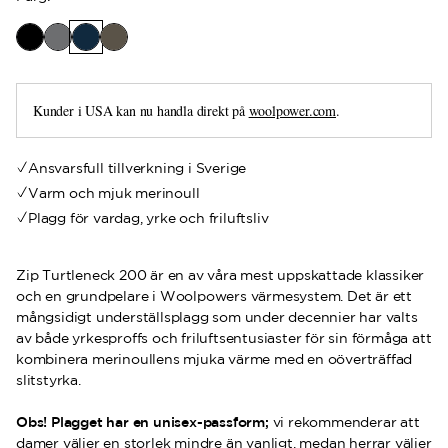
Kunder i USA kan nu handla direkt på
woolpower.com
.
Ansvarsfull tillverkning i Sverige
Varm och mjuk merinoull
Plagg för vardag, yrke och friluftsliv
Zip Turtleneck 200 är en av våra mest uppskattade klassiker
och en grundpelare i Woolpowers värmesystem. Det är ett
mångsidigt underställsplagg som under decennier har valts
av både yrkesproffs och friluftsentusiaster för sin förmåga att
kombinera merinoullens mjuka värme med en oöverträffad
slitstyrka.
Obs! Plagget har en unisex-passform;
vi rekommenderar att
damer väljer en storlek mindre än vanligt, medan herrar väljer