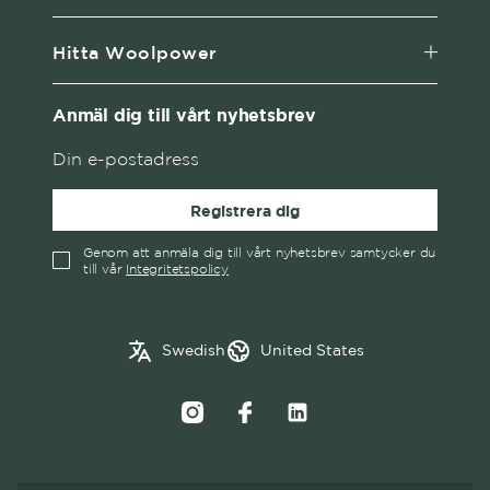
Hitta Woolpower
Anmäl dig till vårt nyhetsbrev
Registrera dig
Genom att anmäla dig till vårt nyhetsbrev samtycker du
till vår
Integritetspolicy
English
Austria
Swedish
United States
✓
Swedish
Belgium
Canada
Croatia
Czech Republic
Denmark