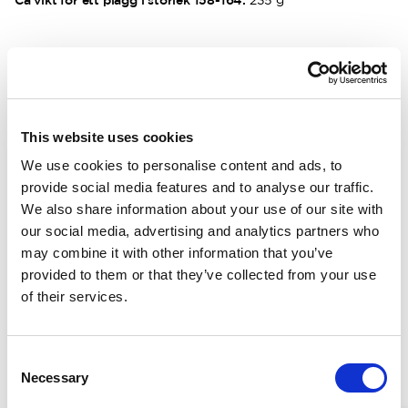
Ca vikt för ett plagg i storlek 158-164:
235 g
BESKRIVNING
DETALJER
This website uses cookies
We use cookies to personalise content and ads, to
LEVERANSINFORMATION
provide social media features and to analyse our traffic.
We also share information about your use of our site with
our social media, advertising and analytics partners who
Matchande produkter
may combine it with other information that you’ve
provided to them or that they’ve collected from your use
Storlek 146 - 154
Storlek 146 - 154
of their services.
Junior Crewneck 200
Junior Long J
Mjuk merinoull. Inga sömmar som skaver. Varm.
100.00 USD
100.00 USD
Consent
Necessary
Selection