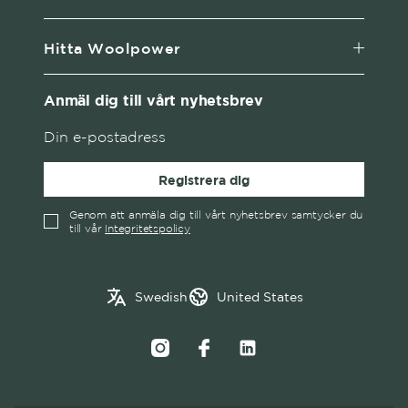
Hitta Woolpower
Anmäl dig till vårt nyhetsbrev
Registrera dig
Genom att anmäla dig till vårt nyhetsbrev samtycker du
till vår
Integritetspolicy
English
Austria
Swedish
United States
✓
Swedish
Belgium
Canada
Croatia
Czech Republic