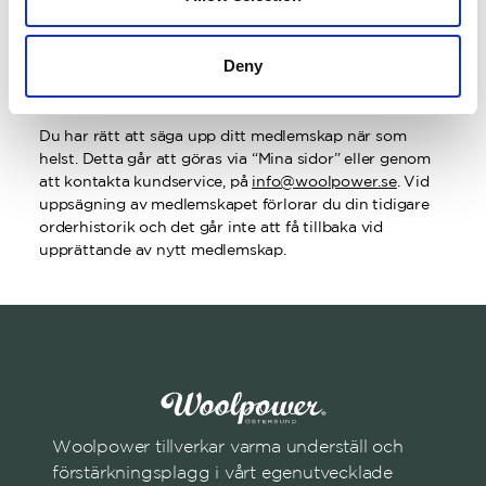
kommunikation.
Vill du inte motta riktad
kommunikation i digitala kanaler kan du kontakta vår
kundservice som hjälper dig med detta.
Deny
Avslut av medlemskap
Du har rätt att säga upp ditt medlemskap när som
helst. Detta går att göras via “Mina sidor” eller genom
att kontakta kundservice, på
info@woolpower.se
. Vid
uppsägning av medlemskapet förlorar du din tidigare
orderhistorik och det går inte att få tillbaka vid
upprättande av nytt medlemskap.
Woolpower tillverkar varma underställ och
förstärkningsplagg i vårt egenutvecklade