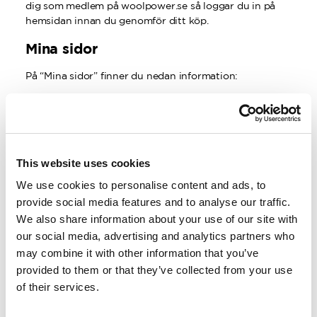
dig som medlem på woolpower.se så loggar du in på
hemsidan innan du genomför ditt köp.
Mina sidor
På “Mina sidor” finner du nedan information:
Tillgång till vår andrasortering, limiterade produkter
och förmånliga erbjudanden
Köphistorik/orderhistorik
This website uses cookies
Se och uppdatera dina personliga uppgifter
We use cookies to personalise content and ads, to
provide social media features and to analyse our traffic.
Personliga erbjudanden
We also share information about your use of our site with
our social media, advertising and analytics partners who
Avsluta din prenumeration på våra nyhetsbrev
may combine it with other information that you’ve
Avsluta ditt medlemskap
provided to them or that they’ve collected from your use
of their services.
Medlemsförmåner