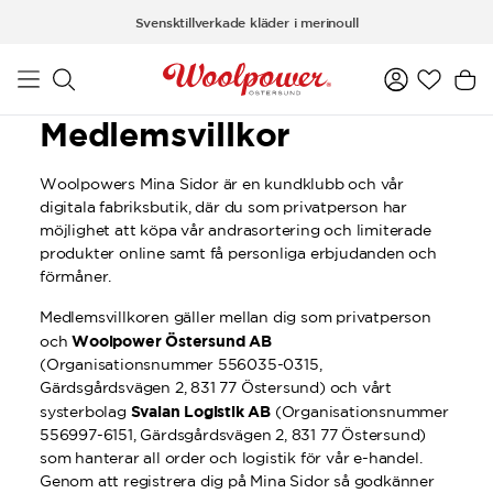
Hoppa till huvudinnehåll
Svensktillverkade kläder i merinoull
Medlemsvillkor
Woolpowers Mina Sidor är en kundklubb och vår
digitala fabriksbutik, där du som privatperson har
möjlighet att köpa vår andrasortering och limiterade
produkter online samt få personliga erbjudanden och
förmåner.
Medlemsvillkoren gäller mellan dig som privatperson
Woolpower Östersund AB
och
(Organisationsnummer 556035-0315,
Gärdsgårdsvägen 2, 831 77 Östersund) och vårt
Svalan Logistik AB
systerbolag
(Organisationsnummer
556997-6151, Gärdsgårdsvägen 2, 831 77 Östersund)
som hanterar all order och logistik för vår e-handel.
Genom att registrera dig på Mina Sidor så godkänner