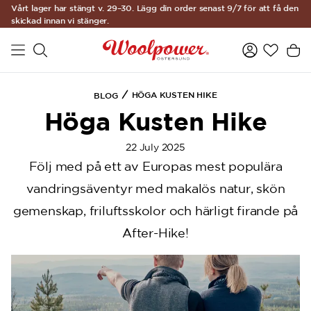
Vårt lager har stängt v. 29–30. Lägg din order senast 9/7 för att få den
a11y-skip-to-main-content
skickad innan vi stänger.
HÖGA KUSTEN HIKE
BLOG
Höga Kusten Hike
22 July 2025
Följ med på ett av Europas mest populära
vandringsäventyr med makalös natur, skön
gemenskap, friluftsskolor och härligt firande på
After-Hike!