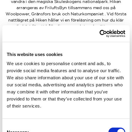
vandra i den magiska Skuleskogens nationalpark. Hiken
arrangeras av FriluftsByn tillsammans med oss på
Woolpower, Gränsfors bruk och Naturkompaniet . Vid första
nattlägret på Hiken håller vi en föreläsning om hur du klär
dig bäst för att hålla dig varm och torr, berättar om
Woolpower och tillsammans skapar vi av spillmaterial från
vår produktion i Östersund.
Följ med på ett av Europas mest populära vandringsäventyr
This website uses cookies
med makalös natur, skön gemenskap, friluftsskolor och
härligt firande på After-Hike!
We use cookies to personalise content and ads, to
provide social media features and to analyse our traffic.
På hogakustenhike.se kan du läsa mer och anmäla dig till
We also share information about your use of our site with
hiken.
our social media, advertising and analytics partners who
may combine it with other information that you’ve
provided to them or that they’ve collected from your use
En bra strumpa ger en bättre
of their services.
upplevelse
I videon tipsar vi om hur du ska ta hand om dina fötter
Consent
på rätt sätt under vandringen.