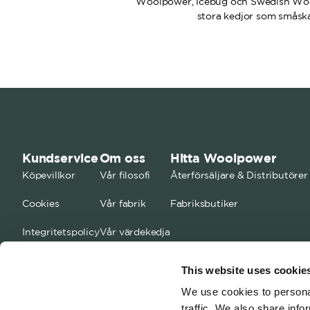
Woolpower, Icebug och Swedish Wool I
stora kedjor som småskal
Kundservice
Om oss
Hitta Woolpower
Köpevillkor
Vår filosofi
Återförsäljare & Distributörer
Cookies
Vår fabrik
Fabriksbutiker
Integritetspolicy
Vår värdekedja
FAQ
Kontakta oss
This website uses cookie
Storleksguide
Jobba med oss
We use cookies to personal
traffic. We also share info