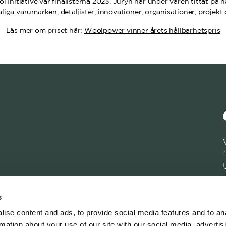
nitiative var finalisterna 2023. Juryn har under våren tittat på n
iga varumärken, detaljister, innovationer, organisationer, projekt
Läs mer om priset här:
Woolpower vinner årets hållbarhetspris
s
ise content and ads, to provide social media features and to an
rmation about your use of our site with our social media, advertis