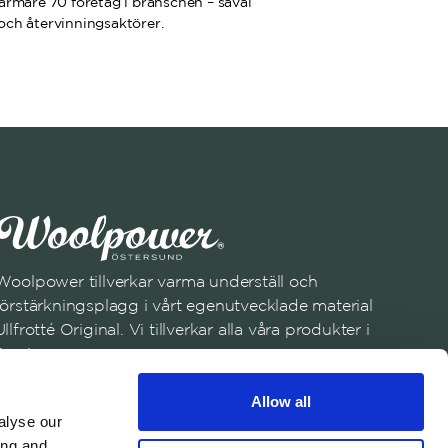
ärmare 70 företag i branschen – såväl
 och återvinningsaktörer.
Woolpower tillverkar varma underställ och
förstärkningsplagg i vårt egenutvecklade material
Ullfrotté Original. Vi tillverkar alla våra produkter i
Sverige.
Anmäl dig till vårt nyhetsbrev
Allow all
Registrera dig
alyse our
ing and