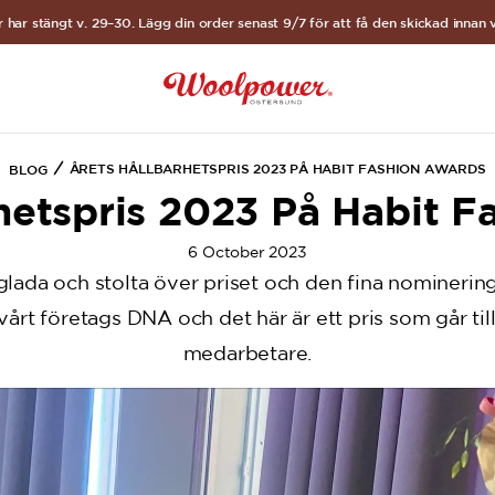
r har stängt v. 29–30. Lägg din order senast 9/7 för att få den skickad innan v
ÅRETS HÅLLBARHETSPRIS 2023 PÅ HABIT FASHION AWARDS
BLOG
hetspris 2023 På Habit 
6 October 2023
glada och stolta över priset och den fina nominerin
 vårt företags DNA och det här är ett pris som går 
medarbetare.