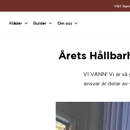
a11y-skip-to-main-content
Vårt lage
Kläder
Guider
Om oss
Årets Hållbar
VI VANN! Vi är så 
ansvar är delar av