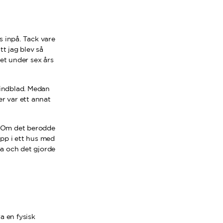
s inpå. Tack vare
tt jag blev så
set under sex års
Lindblad. Medan
er var ett annat
. Om det berodde
upp i ett hus med
pa och det gjorde
a en fysisk