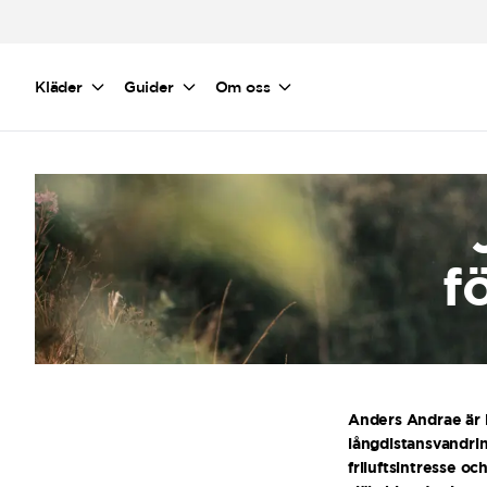
Hoppa till huvudinnehåll
Kläder
Guider
Om oss
f
Anders Andrae är i
långdistansvandrin
friluftsintresse oc