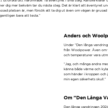
tt utforska ditt närområde. Ta äventyret i små steg. Kanske klarar d
ner dig mer bekväm tar du nästa steg. Det är klart att äventyret un
assad platsen är, men försök att ta dig ut även om vägen är grusad
egentligen bara att testa.”
Anders och Wool
Under “Den långa vandring
från Woolpower. Även om 
och temperaturer vara utma
“Jag, och många andra med 
känna både värme och kyla. 
som händer i kroppen och ja
min egen säkerhets skull.”
Om ”Den Långa V
Den långa vandringen 2024 p