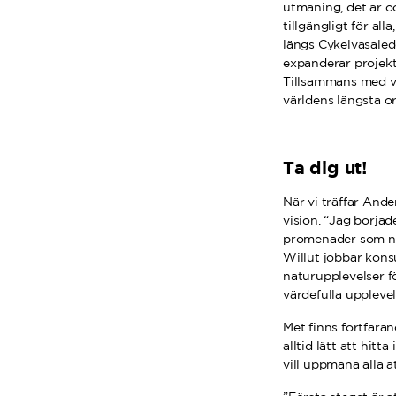
utmaning, det är oc
tillgängligt för a
längs Cykelvasalede
expanderar projekt
Tillsammans med va
världens längsta o
Ta dig ut!
När vi träffar Ande
vision. “Jag börja
promenader som någ
Willut jobbar kons
naturupplevelser f
värdefulla upplevel
Met finns fortfaran
alltid lätt att hit
vill uppmana alla a