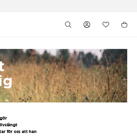
t
ig
ggör
livslångt
tar för oss att han