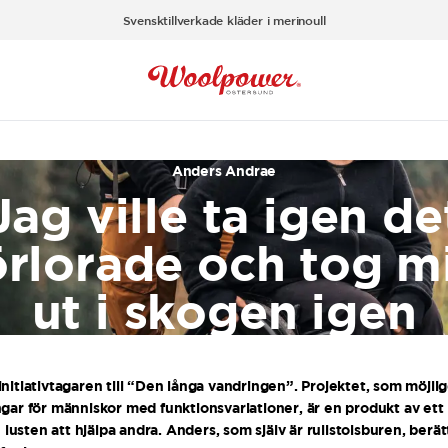
Svensktillverkade kläder i merinoull
Anders Andrae
Jag ville ta igen de
örlorade och tog m
ut i skogen igen
nitiativtagaren till “Den långa vandringen”. Projektet, som möjli
gar för människor med funktionsvariationer, är en produkt av ett 
h lusten att hjälpa andra. Anders, som själv är rullstolsburen, berät