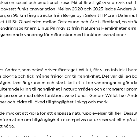
kså en social och emotionell resa. Målet är att göra vildmark och fr
lla, oavsett funktionsvariation. Mellan 2020 och 2023 ledde Anders 
n, en 95 km lång sträcka från Berga by i Sälen till Mora i Dalarna. I
et till St. Olavsleden mellan Östersund och Åre i Jämtland, en strä
ndringspartnern Linus Palmqvist från Naturens Hemligheter arran
rganiserade vandring för människor med funktionsvariationer.
rs Andrae, som också driver företaget Willut, får vi en inblick i han
de blogga och fick många frågor om tillgänglighet. Det var då jag b
onstans är grunden och startskottet till de vandringar vi gör ida
ulterande kring tillgänglighet i naturområden och arrangerar pr
ör personer med olika funktionsvariationer. Genom Willut har And
ser och bidra till ökad tillgänglighet i skog och mark.
de mycket att göra för att anpassa naturupplevelser till fler. Dessu
ta information om tillgänglighet i exempelvis naturreservat eller på 
tt våga.