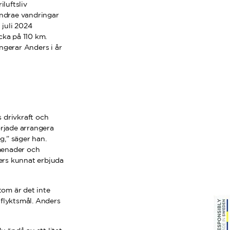
iluftsliv
Andrae vandringar
 juli 2024
cka på 110 km.
gerar Anders i år
s drivkraft och
örjade arrangera
g,” säger han.
omenader och
ers kunnat erbjuda
tom är det inte
utflyktsmål. Anders