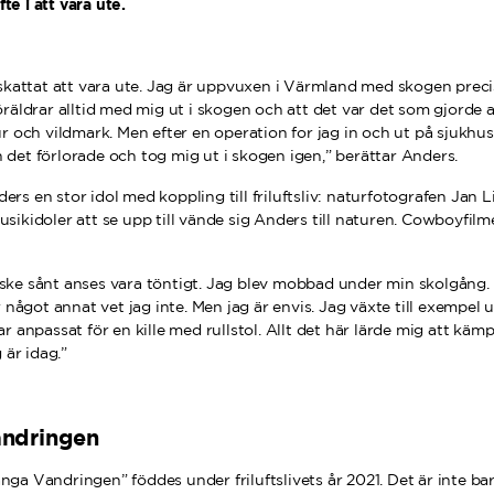
fte i att vara ute.
pskattat att vara ute. Jag är uppvuxen i Värmland med skogen preci
räldrar alltid med mig ut i skogen och att det var det som gjorde a
r och vildmark. Men efter en operation for jag in och ut på sjukhu
gen det förlorade och tog mig ut i skogen igen,” berättar Anders.
rs en stor idol med koppling till friluftsliv: naturfotografen Jan 
ikidoler att se upp till vände sig Anders till naturen. Cowboyfilm
ske sånt anses vara töntigt. Jag blev mobbad under min skolgång
r något annat vet jag inte. Men jag är envis. Jag växte till exempel 
r anpassat för en kille med rullstol. Allt det här lärde mig att käm
 är idag.”
andringen
ga Vandringen” föddes under friluftslivets år 2021. Det är inte bar