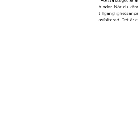
”Första steget är a
hinder. När du kän
tillgänglighetsanp
asfalterad. Det är 