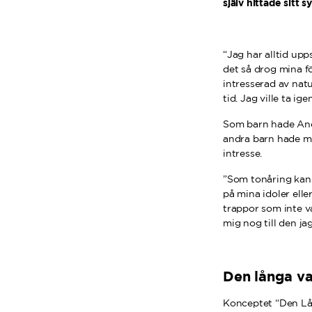
själv hittade sitt sy
“Jag har alltid up
det så drog mina fö
intresserad av natu
tid. Jag ville ta i
Som barn hade Ande
andra barn hade mus
intresse.
”Som tonåring kan
på mina idoler elle
trappor som inte va
mig nog till den jag
Den långa v
Konceptet “Den Lån