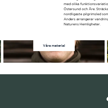
med olika funktionsvariatio
Östersund och Åre. Sträcka
nordligaste pilgrimsled so
Anders arrangerar vandrin
Naturens Hemligheter.
Våra material