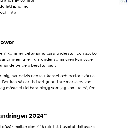
u ändå av ett litet
derlättas ju mer
 och inte
power
en” kommer deltagarna bära underställ och sockor
vandringen äger rum under sommaren kan väder
nande. Anders berättar själv:
mig, har delvis nedsatt känsel och därför svårt att
Det kan såklart bli farligt att inte märka av vad
g måste alltid bära plagg som jag kan lita på, för
andringen 2024”
ågår mellan den 7-15 juli. Ett tjugotal deltagare