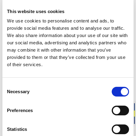
This website uses cookies
Ansvarsfull tillverkning i Sverige
Varm och mjuk merinoull
We use cookies to personalise content and ads, to
Plagg för vardag, yrke och friluftsliv
provide social media features and to analyse our traffic.
We also share information about your use of our site with
our social media, advertising and analytics partners who
Zip Turtleneck Protection 400 är ett kraftigt och
may combine it with other information that you’ve
flamskyddat förstärkningsplagg utvecklat för yrkesbruk i
kalla miljöer. Stickad i Ullfrotté Original 400 ger den hög
provided to them or that they’ve collected from your use
värmeisolering och är certifierad för skydd mot värme,
of their services.
flamma och statisk elektricitet.
Storleksråd:
Rymlig unisex-passform; vi rekommenderar att
Consent
damer går ner en storlek mot sin vanliga.
Necessary
Selection
Ca vikt för ett plagg i storlek M:
460 g
Preferences
BESKRIVNING
Statistics