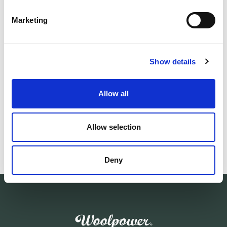
DETALJER
Marketing
LEVERANSINFORMATION
Show details
Matchande produkter
Allow all
Unisex
Herr
CERTIFIERAD
CERTIFIERAD
Long Johns Protection 400
Long Johns wit
Certifierat: Flamskydd, Antistat, Elektrisk ljusbåge
Certifierat: Flams
Allow selection
175.00 USD
180.00 USD
Deny