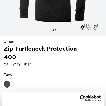
Unisex
Zip Turtleneck Protection
400
255.00 USD
Färg
:
Kunder i USA kan nu handla direkt på
woolpower.com
.