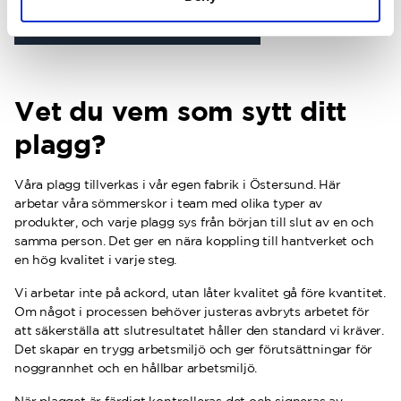
Lär dig mer om våra material
Vet du vem som sytt ditt
plagg?
Våra plagg tillverkas i vår egen fabrik i Östersund. Här
arbetar våra sömmerskor i team med olika typer av
produkter, och varje plagg sys från början till slut av en och
samma person. Det ger en nära koppling till hantverket och
en hög kvalitet i varje steg.
Vi arbetar inte på ackord, utan låter kvalitet gå före kvantitet.
Om något i processen behöver justeras avbryts arbetet för
att säkerställa att slutresultatet håller den standard vi kräver.
Det skapar en trygg arbetsmiljö och ger förutsättningar för
noggrannhet och en hållbar arbetsmiljö.
När plagget är färdigt kontrolleras det och signeras av