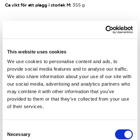
Ca vikt för ett plagg i storlek M:
355 g
BESKRIVNING
DETALJER
This website uses cookies
We use cookies to personalise content and ads, to
LEVERANSINFORMATION
provide social media features and to analyse our traffic.
We also share information about your use of our site with
our social media, advertising and analytics partners who
Matchande produkter
may combine it with other information that you’ve
provided to them or that they’ve collected from your use
Unisex
Unisex
of their services.
Crewneck LITE
Beanie Rib
Rund hals. Effektiv fukttransport. Svalare material.
En klassisk ribbs
131.00 USD
80.00 USD
Consent
+
1
Necessary
Selection