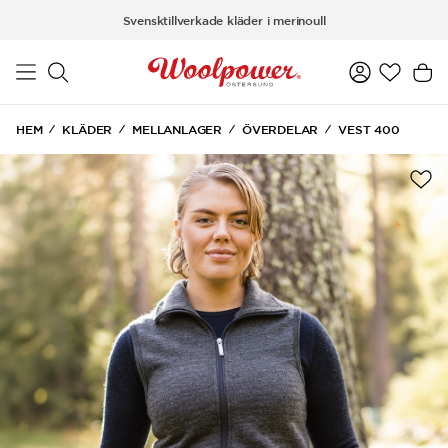
Hoppa till huvudinnehåll
Svensktillverkade kläder i merinoull
HEM
KLÄDER
MELLANLAGER
ÖVERDELAR
VEST 400