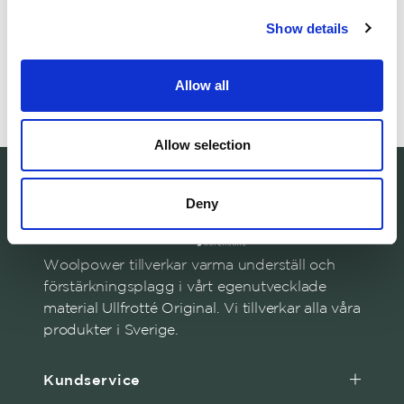
500ml
Unisex
Show details
Woolcare
Socks Liner Cla
Skonsamt ulltvättmedel.
Tunn Ullstrumpa. M
30.00 USD
26.00 USD
Allow all
+
4
Allow selection
Deny
Woolpower tillverkar varma underställ och
förstärkningsplagg i vårt egenutvecklade
material Ullfrotté Original. Vi tillverkar alla våra
produkter i Sverige.
Kundservice