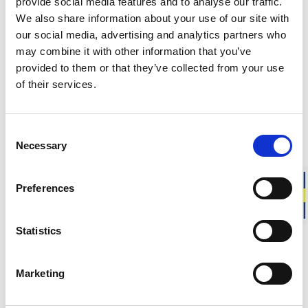
provide social media features and to analyse our traffic.
Ansvarsfull tillverkning i Sverige
We also share information about your use of our site with
Varm och mjuk merinoull
our social media, advertising and analytics partners who
Plagg för vardag, yrke och friluftsliv
may combine it with other information that you’ve
provided to them or that they’ve collected from your use
of their services.
Skapa dina egna plagg i vårt klassiska material. Ullfrotté
Original 200 på metervara (2-metersbitar) är ett smidigt och
mjukt tyg, perfekt för dig som vill sy egna underställ,
babykläder eller tunnare förstärkningslager med
Consent
merinoullens alla fördelar.
Necessary
Selection
Preferences
BESKRIVNING
LEVERANSINFORMATION
Statistics
Marketing
Matchande produkter