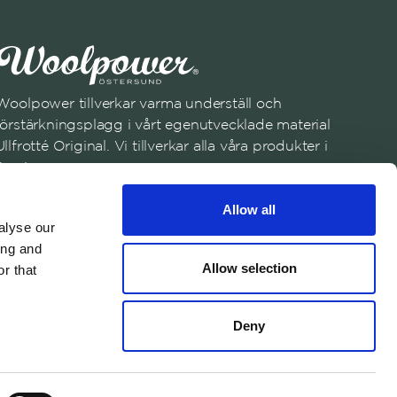
Woolpower tillverkar varma underställ och
förstärkningsplagg i vårt egenutvecklade material
Ullfrotté Original. Vi tillverkar alla våra produkter i
Sverige.
Anmäl dig till vårt nyhetsbrev
Allow all
Registrera dig
alyse our
ing and
Genom att anmäla dig till vårt nyhetsbrev samtycker du till vår
Allow selection
r that
Integritetspolicy
English
Austria
Swedish
United States
✓
Swedish
Belgium
Deny
Canada
Croatia