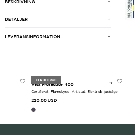
BESKRIVNING
DETALJER
LEVERANSINFORMATION
Unisex
Uni
CERTIFIERAD
Vest Protection 400
Ful
Certifierat: Flamskydd, Antistat, Elektrisk ljusbåge
Cer
220.00 USD
28