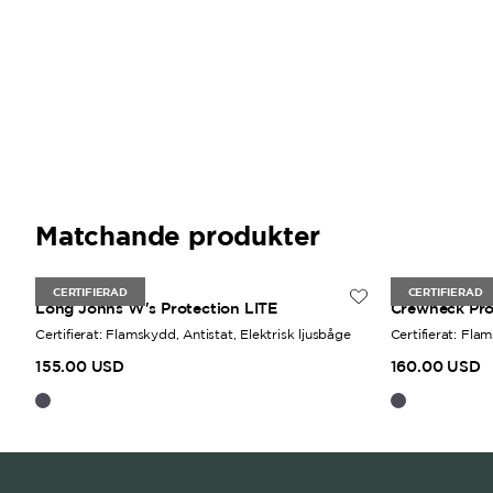
Matchande produkter
Dam
Unisex
CERTIFIERAD
CERTIFIERAD
Long Johns W's Protection LITE
Crewneck Pro
Certifierat: Flamskydd, Antistat, Elektrisk ljusbåge
Certifierat: Fla
155.00 USD
160.00 USD