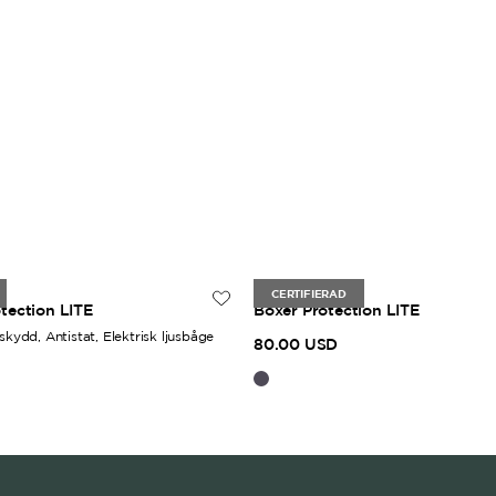
Herr
CERTIFIERAD
tection LITE
Boxer Protection LITE
mskydd, Antistat, Elektrisk ljusbåge
80.00 USD