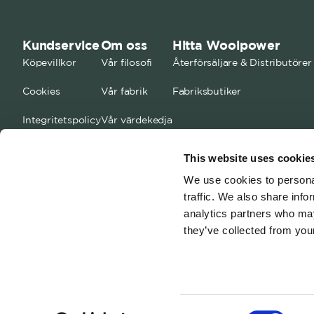
Kundservice
Om oss
Hitta Woolpower
Köpevillkor
Vår filosofi
Återförsäljare & Distributörer
Cookies
Vår fabrik
Fabriksbutiker
Integritetspolicy
Vår värdekedja
FAQ
Kontakta oss
This website uses cookie
Storleksguide
Jobba med oss
We use cookies to personal
traffic. We also share info
analytics partners who may
they’ve collected from your
Consent