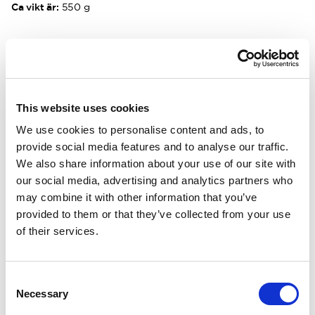
Ca vikt är:
550 g
BESKRIVNING
DETALJER
This website uses cookies
We use cookies to personalise content and ads, to
LEVERANSINFORMATION
provide social media features and to analyse our traffic.
We also share information about your use of our site with
our social media, advertising and analytics partners who
Matchande produkter
may combine it with other information that you’ve
provided to them or that they’ve collected from your use
of their services.
För 2 - 10 år
För 2 - 10 år
KIDS Balaclava 200
KIDS Mock Tur
Skyddar ansiktet. Hög isoleringsförmåga. Andas bra.
Extra värme för h
40.00 USD
40.00 USD
Consent
Necessary
Selection