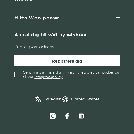
Hitta Woolpower
Anmäl dig till vårt nyhetsbrev
Registrera dig
Genom att anmäla dig till vårt nyhetsbrev samtycker du
till vår
Integritetspolicy
English
Austria
Swedish
United States
✓
Swedish
Belgium
Canada
Croatia
Czech Republic