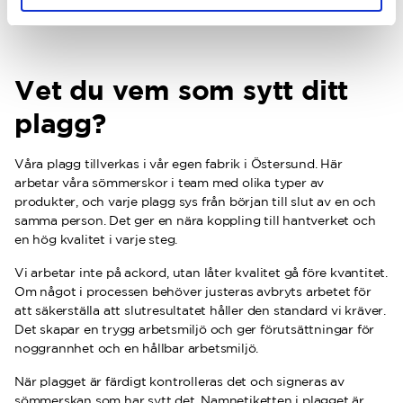
Lär dig mer om våra material
Vet du vem som sytt ditt
plagg?
Våra plagg tillverkas i vår egen fabrik i Östersund. Här
arbetar våra sömmerskor i team med olika typer av
produkter, och varje plagg sys från början till slut av en och
samma person. Det ger en nära koppling till hantverket och
en hög kvalitet i varje steg.
Vi arbetar inte på ackord, utan låter kvalitet gå före kvantitet.
Om något i processen behöver justeras avbryts arbetet för
att säkerställa att slutresultatet håller den standard vi kräver.
Det skapar en trygg arbetsmiljö och ger förutsättningar för
noggrannhet och en hållbar arbetsmiljö.
När plagget är färdigt kontrolleras det och signeras av
sömmerskan som har sytt det. Namnetiketten i plagget är