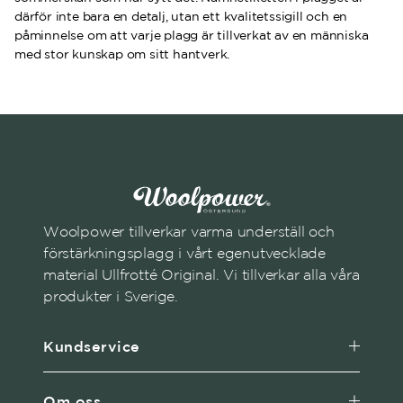
därför inte bara en detalj, utan ett kvalitetssigill och en
påminnelse om att varje plagg är tillverkat av en människa
med stor kunskap om sitt hantverk.
Woolpower tillverkar varma underställ och
förstärkningsplagg i vårt egenutvecklade
material Ullfrotté Original. Vi tillverkar alla våra
produkter i Sverige.
Kundservice
Om oss