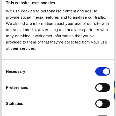
Ansvarsfull tillverkning i Sverige
This website uses cookies
Varm och mjuk merinoull
We use cookies to personalise content and ads, to
Plagg för vardag, yrke och friluftsliv
provide social media features and to analyse our traffic.
We also share information about your use of our site with
Junior Long Johns 200 är mjuka långkalsonger i merinoull
our social media, advertising and analytics partners who
som ger optimal värme närmast huden. De är rundstickade i
may combine it with other information that you’ve
Ullfrotté Original 200 för att ge en stretchig och skön
provided to them or that they’ve collected from your use
passform utan skavande sidosömmar under aktivitet.
of their services.
Storleksråd
: Normal passform; välj storlek baserat på längd
(centilong).
Consent
Necessary
Ca vikt för ett plagg i storlek 158-164:
115 g
Selection
Preferences
BESKRIVNING
Statistics
DETALJER