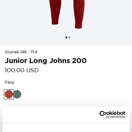
Storlek 146 - 154
Junior Long Johns 200
100.00 USD
Färg
:
Kunder i USA kan nu handla direkt på
woolpower.com
.