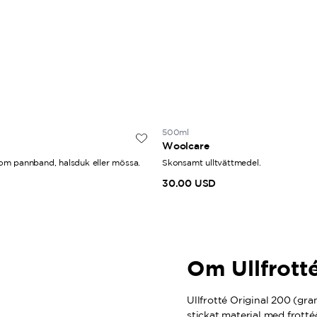
500ml
Woolcare
m pannband, halsduk eller mössa.
Skonsamt ulltvättmedel.
30.00 USD
Om Ullfrott
Ullfrotté Original 200 (gram
stickat material med frotté