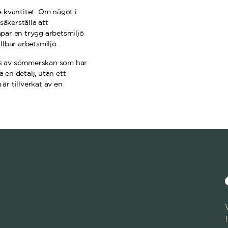
re kvantitet. Om något i
säkerställa att
apar en trygg arbetsmiljö
lbar arbetsmiljö.
ras av sömmerskan som har
 en detalj, utan ett
är tillverkat av en