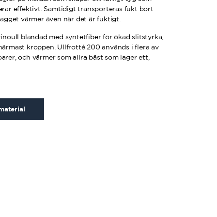
erar effektivt. Samtidigt transporteras fukt bort
lagget värmer även när det är fuktigt.
rinoull blandad med syntetfiber för ökad slitstyrka,
närmast kroppen. Ullfrotté 200 används i flera av
arer, och värmer som allra bäst som lager ett,
material