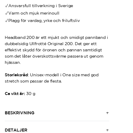
Ansvarsfull tillverkning i Sverige
Varm och mjuk merinoull
Plagg för vardag, yrke och friluftsliv
Headband 200 är ett mjukt och smidigt pannband i
dubbelsidig Ullfrotté Original 200. Det ger ett
effektivt skydd för öronen och pannan samtidigt
som det låter överskottsvärme passera ut genom
hjässan.
Storleksråd
: Unisex-modell i One size med god
stretch som passar de flesta.
Ca vikt är:
30 g
BESKRIVNING
DETALJER