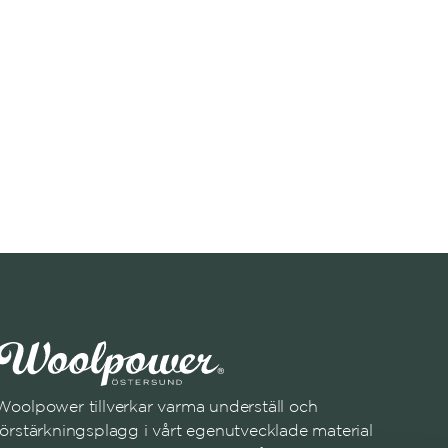
Woolpower tillverkar varma underställ och
förstärkningsplagg i vårt egenutvecklade material