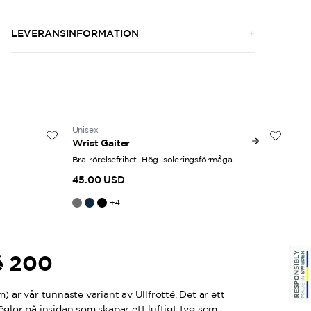
LEVERANSINFORMATION
Unisex
Uni
Wrist Gaiter
Zip
Bra rörelsefrihet. Hög isoleringsförmåga.
Hal
45.00 USD
16
+
4
é 200
) är vår tunnaste variant av Ullfrotté. Det är ett
öglor på insidan som skapar ett luftigt tyg som