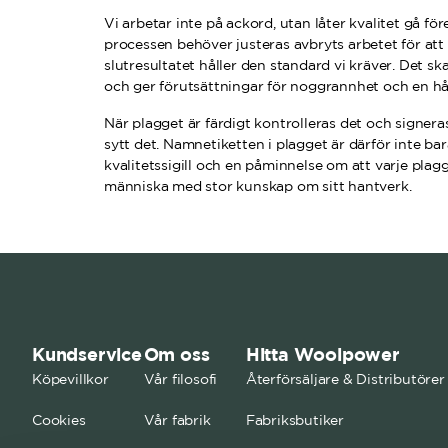
Vi arbetar inte på ackord, utan låter kvalitet gå fö
processen behöver justeras avbryts arbetet för att 
slutresultatet håller den standard vi kräver. Det sk
och ger förutsättningar för noggrannhet och en hål
När plagget är färdigt kontrolleras det och signe
sytt det. Namnetiketten i plagget är därför inte bara
kvalitetssigill och en påminnelse om att varje plagg 
människa med stor kunskap om sitt hantverk.
Kundservice
Om oss
Hitta Woolpower
Köpevillkor
Vår filosofi
Återförsäljare & Distributörer
Cookies
Vår fabrik
Fabriksbutiker