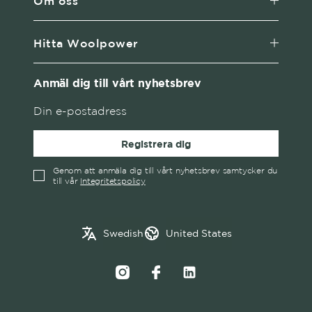
Om oss
Hitta Woolpower
Anmäl dig till vårt nyhetsbrev
Registrera dig
Genom att anmäla dig till vårt nyhetsbrev samtycker du
till vår
Integritetspolicy
English
Austria
Swedish
United States
✓
Swedish
Belgium
Canada
Croatia
Czech Republic