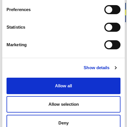
Preferences
Woolpower LITE är vårt tunnaste material. Det är ribbstickat
och saknar frottéöglor, vilket gör att tyget ligger närmare
huden än Ullfrotté och upplevs svalare trots den höga
Statistics
andelen merinoull. Konstruktionen skapar fler kontaktytor
som leder bort kroppsvärme, samtidigt som materialet
fortsätter att transportera fukt.
Marketing
Materialet består av fin merinoull och syntetfiber, där ullen
ger mjukhet och komfort nära kroppen och synteten bidrar
till slitstyrka. Den ribbstickade strukturen gör plaggen
Show details
följsamma, elastiska och bekväma att bära direkt mot huden.
Woolpower LITE används bäst som lager närmast kroppen
Allow all
och passar särskilt bra vid mildare temperaturer eller vid
aktiviteter med högre intensitet. Det fungerar även i lager på
lager tillsammans med Ullfrotté för att anpassa värme och
Allow selection
isolering.
Deny