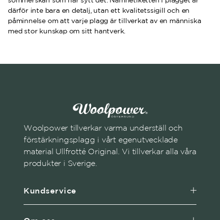
sömmerskan som har sytt det. Namnetiketten i plagget är
därför inte bara en detalj, utan ett kvalitetssigill och en
påminnelse om att varje plagg är tillverkat av en människa
med stor kunskap om sitt hantverk.
Woolpower tillverkar varma underställ och
förstärkningsplagg i vårt egenutvecklade
material Ullfrotté Original. Vi tillverkar alla våra
produkter i Sverige.
Kundservice