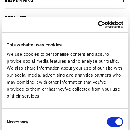
BESKRIVNING
DETALJER
LEVERANSINFORMATION
This website uses cookies
We use cookies to personalise content and ads, to
Matchande produkter
provide social media features and to analyse our traffic.
We also share information about your use of our site with
500ml
Herr
our social media, advertising and analytics partners who
Woolcare
Long Johns M´
may combine it with other information that you’ve
Skonsamt ulltvättmedel.
Effektiv fukttrans
provided to them or that they’ve collected from your use
30.00 USD
120.00 USD
of their services.
Consent
Necessary
Selection
Om Woolpower LITE