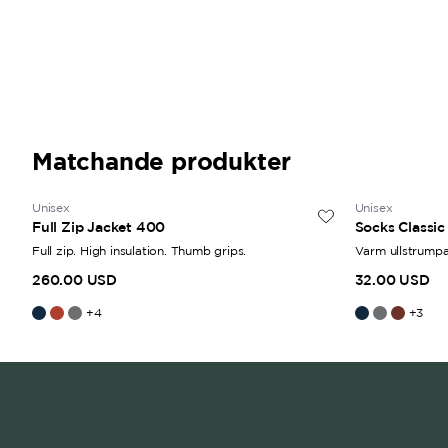
Matchande produkter
Unisex
Unisex
Full Zip Jacket 400
Socks Classi
Full zip. High insulation. Thumb grips.
Varm ullstrumpa
260.00 USD
32.00 USD
+
4
+
3