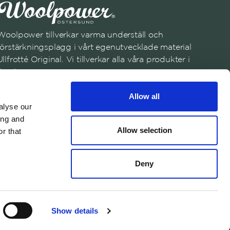
Woolpower tillverkar varma underställ och
förstärkningsplagg i vårt egenutvecklade material
Ullfrotté Original. Vi tillverkar alla våra produkter i
Sverige.
Anmäl dig till vårt nyhetsbrev
Allow all
Registrera dig
alyse our
ing and
Genom att anmäla dig till vårt nyhetsbrev samtycker du till vår
Allow selection
r that
Integritetspolicy
English
Austria
Swedish
United States
✓
Swedish
Belgium
Deny
Canada
Croatia
Czech Republic
© 2026 Woolpower
Show details
Denmark