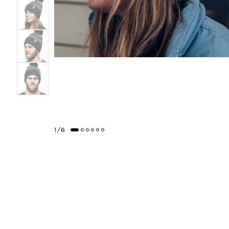
1
/
6