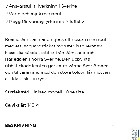
Ansvarsfull tillverkning i Sverige
Varm och mjuk merinoull
Plagg för vardag, yrke och friluftsliv
Beanie Jamtlann är en tjock ullmössa i merinoull
med ett jacquardstickat mönster inspirerat av
klassiska vävda textilier från Jämtland och
Härjedalen i norra Sverige. Den uppvikta
ribbstickade kanten ger extra värme över öronen
och tillsammans med den stora tofsen får mössan
ett klassiskt uttryck.
Storleksråd:
Unisex-modell i One size.
Ca vikt är:
140 g
BESKRIVNING