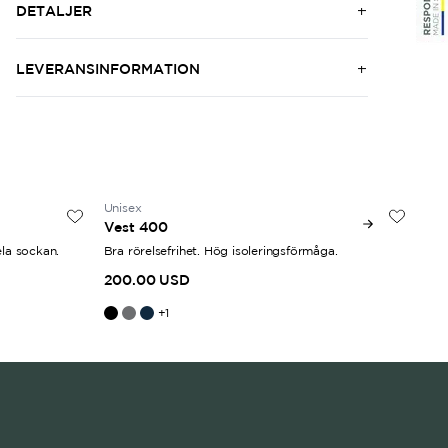
DETALJER
LEVERANSINFORMATION
Unisex
50
Vest 400
Wo
ela sockan.
Bra rörelsefrihet. Hög isoleringsförmåga.
Sko
200.00 USD
30
+
1