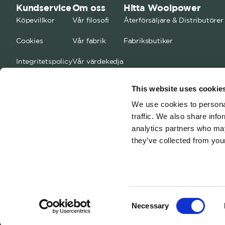
Kundservice
Om oss
Hitta Woolpower
Köpevillkor
Vår filosofi
Återförsäljare & Distributörer
Cookies
Vår fabrik
Fabriksbutiker
Integritetspolicy
Vår värdekedja
FAQ
Kontakta oss
This website uses cookie
Storleksguide
Jobba med oss
We use cookies to personal
traffic. We also share info
analytics partners who may
they’ve collected from your
Consent
Necessary
Selection