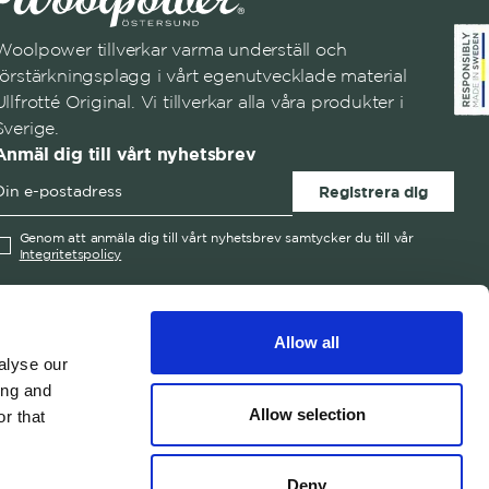
Woolpower tillverkar varma underställ och
förstärkningsplagg i vårt egenutvecklade material
Ullfrotté Original. Vi tillverkar alla våra produkter i
Sverige.
Anmäl dig till vårt nyhetsbrev
Registrera dig
Genom att anmäla dig till vårt nyhetsbrev samtycker du till vår
Integritetspolicy
English
Austria
Swedish
United States
✓
Swedish
Belgium
Allow all
Canada
alyse our
Croatia
ing and
Czech Republic
Allow selection
r that
© 2026 Woolpower
Denmark
Estonia
Deny