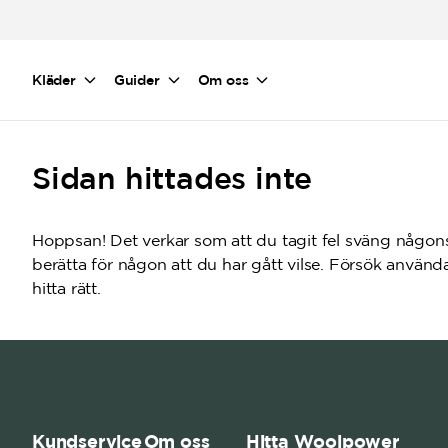
Hoppa till huvudinnehåll
Kläder
Guider
Om oss
Sidan hittades inte
Hoppsan! Det verkar som att du tagit fel sväng någons
berätta för någon att du har gått vilse. Försök använ
hitta rätt.
Kundservice
Om oss
Hitta Woolpower