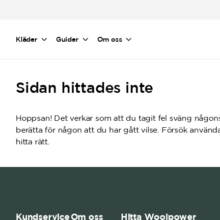
Hoppa till huvudinnehåll
Kläder
Guider
Om oss
Sidan hittades inte
Hoppsan! Det verkar som att du tagit fel sväng någons
berätta för någon att du har gått vilse. Försök använ
hitta rätt.
Kundservice
Om oss
Hitta Woolpower