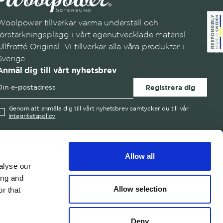
Woolpower tillverkar varma underställ och
förstärkningsplagg i vårt egenutvecklade material
Ullfrotté Original. Vi tillverkar alla våra produkter i
Sverige.
Anmäl dig till vårt nyhetsbrev
Registrera dig
Genom att anmäla dig till vårt nyhetsbrev samtycker du till vår
Integritetspolicy
English
Austria
Swedish
United States
✓
Swedish
Belgium
Allow all
Canada
alyse our
Croatia
ing and
Czech Republic
Allow selection
r that
© 2026 Woolpower
Denmark
Estonia
Deny