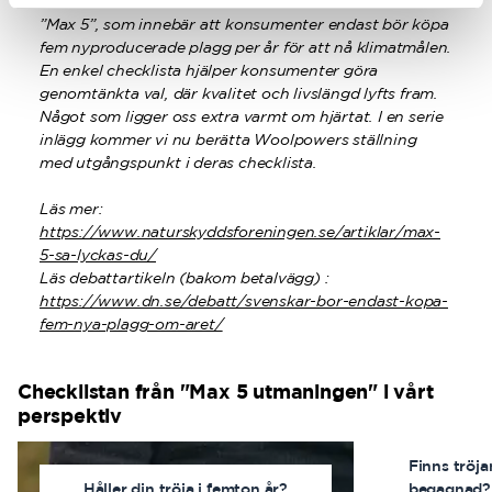
svenskarnas överkonsumtion. Där föreslås utmaningen
”Max 5”, som innebär att konsumenter endast bör köpa
fem nyproducerade plagg per år för att nå klimatmålen.
En enkel checklista hjälper konsumenter göra
genomtänkta val, där kvalitet och livslängd lyfts fram.
Något som ligger oss extra varmt om hjärtat. I en serie
inlägg kommer vi nu berätta Woolpowers ställning
med utgångspunkt i deras checklista.
Läs mer:
https://www.naturskyddsforeningen.se/artiklar/max-
5-sa-lyckas-du/
Läs debattartikeln (bakom betalvägg) :
https://www.dn.se/debatt/svenskar-bor-endast-kopa-
fem-nya-plagg-om-aret/
Checklistan från "Max 5 utmaningen" i vårt
perspektiv
Finns tröja
Håller din tröja i femton år?
begagnad?