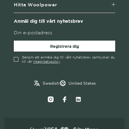
Hitta Woolpower
Anmäl dig till vårt nyhetsbrev
Registrera dig
Genom att anmäla dig till vårt nyhetsbrev samtycker du
till vår
Integritetspolicy
English
Austria
Swedish
United States
✓
Swedish
Belgium
Canada
Croatia
Czech Republic
Denmark
Estonia