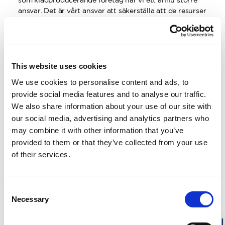
som klädproducerande företag har vi ett ännu större
ansvar. Det är vårt ansvar att säkerställa att de resurser
vi tar anspråk på under produktionen går till att
producera plagg av hög kvalitet, som fyller en funktion,
har en lång livslängd och produceras på ett ansvarsfullt
sätt. För människa, djur och natur.
This website uses cookies
Att släppa nya plagg och kollektioner varje säsong
We use cookies to personalise content and ads, to
utifrån trender med kort livslängd är varken hållbart
eller försvarbart. Vi har därför en tydlig affärsmodell
provide social media features and to analyse our traffic.
och en tydlig produktfilosofi, som hängt med oss sedan
We also share information about your use of our site with
företaget startade 1969.
our social media, advertising and analytics partners who
may combine it with other information that you’ve
Så här tänker vi på Woolpower:
provided to them or that they’ve collected from your use
De plagg vi producerar ska vara tidlösa i sin design,
of their services.
vara funktionella och av hög kvalitet. Utifrån det har vi
formulerat en produktstrategi för utveckling av
produkter. Allt vi tillverkar ska:
Consent
Necessary
Selection
Tas fram med ett tydligt syfte och bästa möjliga
funktion utifrån användningsområde. Vi tillverkar