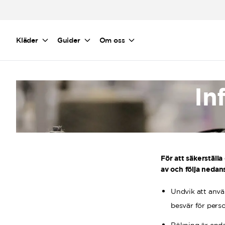
Hoppa till huvudinnehåll
Kläder
Guider
Om oss
In
För att säkerställa 
av och följa nedans
Undvik att anvä
besvär för perso