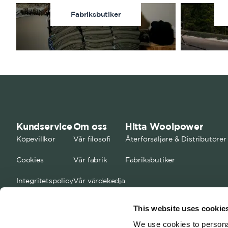
Fabriksbutiker
Kundservice
Om oss
Hitta Woolpower
Köpevillkor
Vår filosofi
Återförsäljare & Distributörer
Cookies
Vår fabrik
Fabriksbutiker
Integritetspolicy
Vår värdekedja
FAQ
Kontakta oss
This website uses cookie
Storleksguide
Jobba med oss
We use cookies to personal