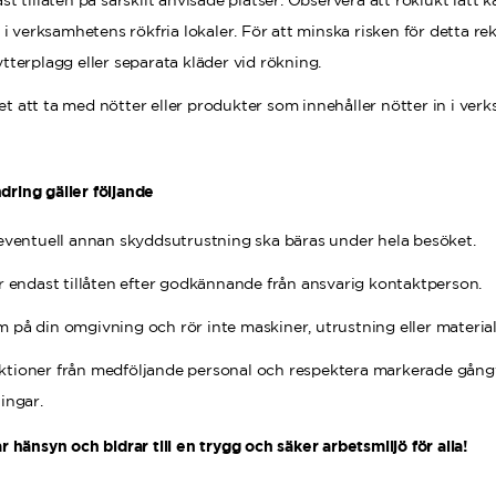
t tillåten på särskilt anvisade platser. Observera att röklukt lätt k
n i verksamhetens rökfria lokaler. För att minska risken för detta
terplagg eller separata kläder vid rökning.
åtet att ta med nötter eller produkter som innehåller nötter in i ver
dring gäller följande
eventuell annan skyddsutrustning ska bäras under hela besöket.
r endast tillåten efter godkännande från ansvarig kontaktperson.
på din omgivning och rör inte maskiner, utrustning eller material u
truktioner från medföljande personal och respektera markerade gån
ingar.
ar hänsyn och bidrar till en trygg och säker arbetsmiljö för alla!