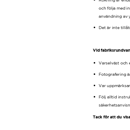
Rökning är endas
och följa med i
användning av yt
Det är inte till
Vid fabriksrundvan
Varselväst och 
Fotografering ä
Var uppmärksam 
Följ alltid ins
säkerhetsanvisn
Tack för att du vis