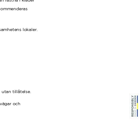
an fastna i kläder
 rekommenderas
ksamhetens lokaler.
tan tillåtelse.
gvägar och