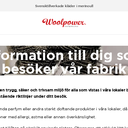
Svensktillverkade kläder i merinoull
formation till dig 
besöker vår fabrik
en trygg, säker och trivsam miljö för alla som vistas i våra lokaler b
tående riktlinjer under ditt besök.
nda parfym eller andra starkt doftande produkter i våra lokaler, då
ner med allergi, astma eller annan överkänslighet.