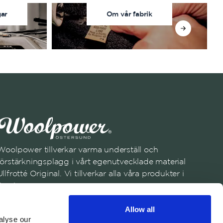
gar
Om vår fabrik
Woolpower tillverkar varma underställ och
förstärkningsplagg i vårt egenutvecklade material
Ullfrotté Original. Vi tillverkar alla våra produkter i
Sverige.
Anmäl dig till vårt nyhetsbrev
Allow all
Registrera dig
alyse our